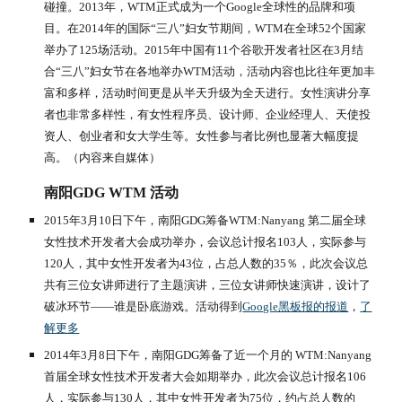
碰撞。2013年，WTM正式成为一个Google全球性的品牌和项
目。在2014年的国际“三八”妇女节期间，WTM在全球52个国家
举办了125场活动。2015年中国有11个谷歌开发者社区在3月结
合“三八”妇女节在各地举办WTM活动，活动内容也比往年更加丰
富和多样，活动时间更是从半天升级为全天进行。女性演讲分享
者也非常多样性，有女性程序员、设计师、企业经理人、天使投
资人、创业者和女大学生等。女性参与者比例也显著大幅度提
高。（内容来自媒体）
南阳GDG WTM 活动
2015年3月10日下午，南阳GDG筹备WTM:Nanyang 第二届全球
女性技术开发者大会成功举办，会议总计报名103人，实际参与
120人，其中女性开发者为43位，占总人数的35％，此次会议总
共有三位女讲师进行了主题演讲，三位女讲师快速演讲，设计了
破冰环节——谁是卧底游戏。活动得到
Google黑板报的报道
，
了
解更多
2014年3月8日下午，南阳GDG筹备了近一个月的 WTM:Nanyang 
首届全球女性技术开发者大会如期举办，此次会议总计报名106
人，实际参与130人，其中女性开发者为75位，约占总人数的