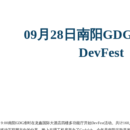
ip to main content
Skip to navigat
09月28日南阳GDG G
DevFest
期六 9:00南阳GDG准时在龙鑫国际大酒店四楼多功能厅开始DevFest活动。共计
向，移动互联网方向的分享，晚上在理工机房举办了Codelab。今年是南阳谷歌开发