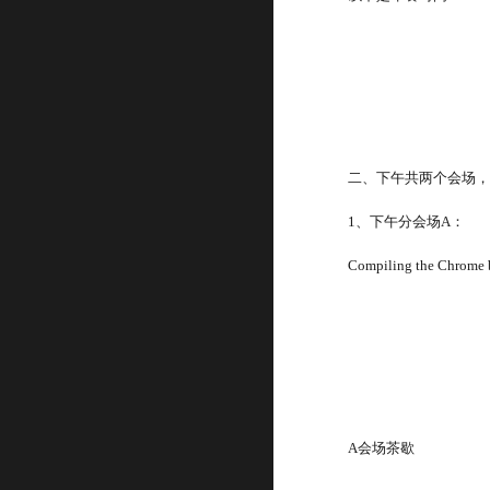
二、下午共两个会场，
1、下午分会场A：
Compiling the Chrome b
A会场茶歇