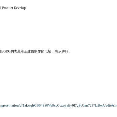
l Product Develop
阳GDG的志愿者王建昌制作的电脑，展示讲解：
com/presentation/d/1zkwqltCB64SS0Vb9ccCcxoyaEy0I7gScGnn72FNuBwA/edit#sl