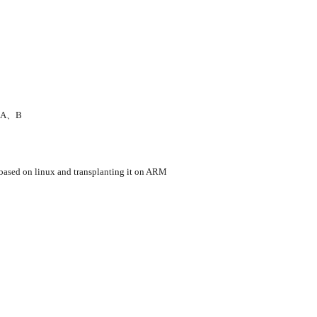
A、B
ased on linux and transplanting it on ARM