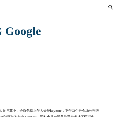
ion
oogle 
160人参与其中，会议包括上午大会场keynote，下午两个分会场分别进
者社区首次举办 DevFest，同时也是南阳谷歌开发者社区两岁生