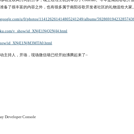
者准备了很丰富的内容之外，也有很多属于南阳谷歌开发者社区的礼物送给大家
us.google.com/u/0/photos/114126261414805241249/albums/59286919423285743
ouku.com/v_show/id_XNjE1NjQ2NjI4.html
_show/id_XNjE1NjM3MTA0.html
动主持人，开场，现场微信墙已经开始沸腾起来了~
lay Developer Console