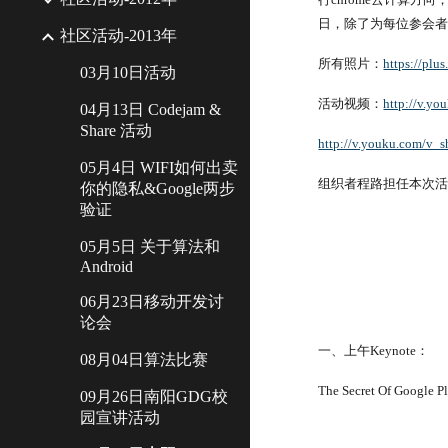
日，除了为每位参会
社区活动-2013年
所有照片：
https://pl
03月10日活动
活动视频：
http://v.y
04月13日 Codejam &
Share 活动
http://v.youku.com/v
05月4日 WIFI如何出卖
组织者程路担任本次活
你的隐私&Google两步
验证
05月5日 关于算法和
Android
06月23日移动开发讨
论会
一、上午Keynote：
08月04日算法比赛
The Secret Of Google P
09月26日南阳GDG校
园宣讲活动