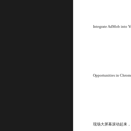
Integrate AdMob into 
Opportunities in Chrom
现场大屏幕滚动起来