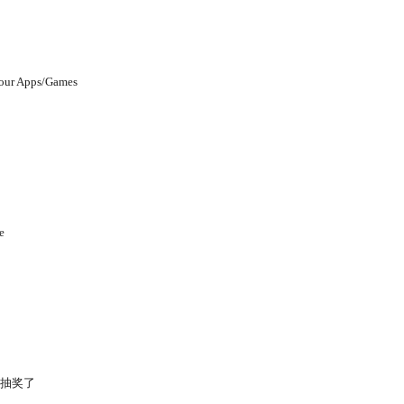
Your Apps/Games
e
，抽奖了