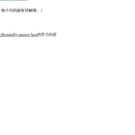
码，每个代码都有详解哦：）
indly-master App
的学习内容