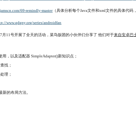
yjamscn.com/69-remindly-master
（具体分析每个Java文件和xml文件的具体代
tp://www.gdgny.org/series/androidfan
7月11号开展了全天的活动，菜鸟饭团的小伙伴们分享了 他们对于
来自安卓巴士Rem
ew的使用，以及适配器 SimpleAdapter()新知识点；
，查找；
的处理；
sign 最新的布局方法。