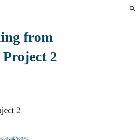
ion
ing from 
 Project 2
ject 2
vo5rtgnk?sort=1