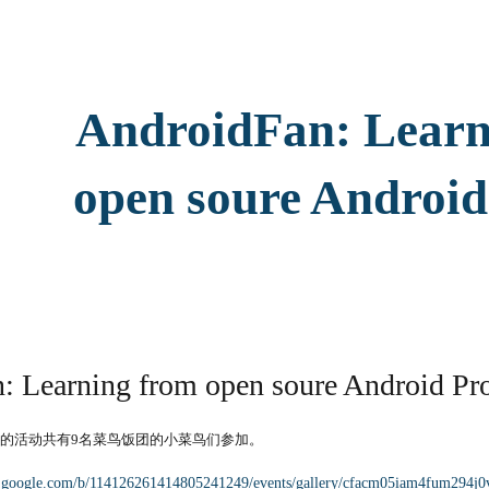
ip to main content
Skip to navigat
AndroidFan: Learn
open soure Android
: Learning from open soure Android Pro
的活动共有9名菜鸟饭团的小菜鸟们参加。
us.google.com/b/114126261414805241249/events/gallery/cfacm05iam4fum294j0