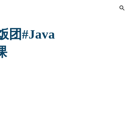
ion
饭团#Java 
课