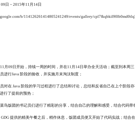
9日 ~ 2015年11月14日
ogle.com/b/114126261414805241249/events/gallery/cpl7fkqbkil90lb0md0tlq
1月09日开始，持续一周的时间，并在11月14日举办全天活动；截至到本周三，
员进行Java 阶段的验收，并实施月末淘汰制度；
员对在 Java 阶段的学习过程进行了总结和讨论，总结和反省自己在上个阶
 视频进行了提前的预热；
，菜鸟饭团的书记员们进行了精彩的分享，结合自己的理解和感受，结合代码带
 GDG 提供的精美午餐之后，稍作休息，饭团成员便又开始了代码实战；结合